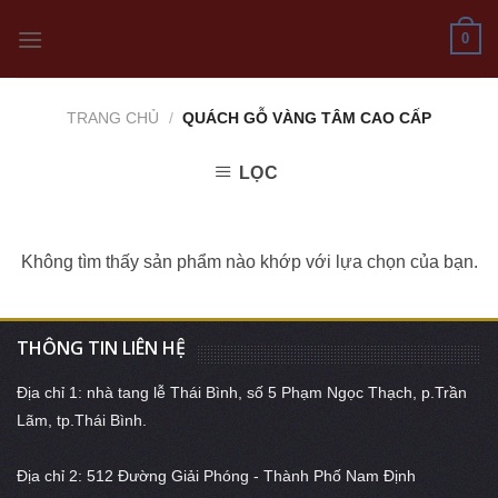
Skip
0
to
content
TRANG CHỦ
/
QUÁCH GỖ VÀNG TÂM CAO CẤP
LỌC
Không tìm thấy sản phẩm nào khớp với lựa chọn của bạn.
THÔNG TIN LIÊN HỆ
Địa chỉ 1: nhà tang lễ Thái Bình, số 5 Phạm Ngọc Thạch, p.Trần
Lãm, tp.Thái Bình.
Địa chỉ 2: 512 Đường Giải Phóng - Thành Phố Nam Định