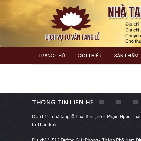
Skip
TRANG CHỦ
GIỚI THIỆU
SẢN PHẨM
to
content
THÔNG TIN LIÊN HỆ
Địa chỉ 1: nhà tang lễ Thái Bình, số 5 Phạm Ngọc Thạ
tp.Thái Bình.
Địa chỉ 2: 512 Đường Giải Phóng - Thành Phố Nam Đị