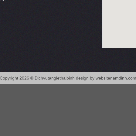
Copyright 2026 © Dichvutanglethaibinh design by
websitenamdinh.co